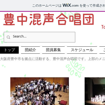
このホームページは
.com
を使って作成され
T
トップ
団紹介
団員募集
スケジュール
大阪府豊中市を拠点に活動する、豊中混声合唱団です。上部のメニ