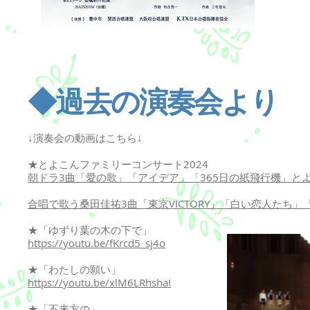
◆過去の演奏会より
↓演奏会の動画はこちら↓
★
とよこんファミリーコンサート2024
朝ドラ3曲「愛の歌」「アイデア」「365日の紙飛行機」とよこんフ
合唱で歌う桑田佳祐3曲「東京VICTORY」「白い恋人たち」「時代遅れのR
★「ゆずり葉の木の下で」
https://youtu.be/fKrcd5_sj4o
★「わたしの願い」
https://youtu.be/xlM6LRhshaI
★「不来方の」