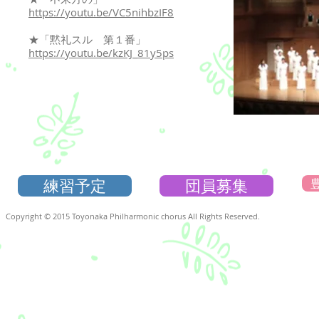
https://youtu.be/VC5nihbzIF8
★「黙礼スル 第１番」
https://youtu.be/kzKJ_81y5ps
練習予定
団員募集
Copyright © 2015 Toyonaka Philharmonic chorus All Rights Reserved.